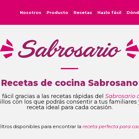
Nosotros
Producto
Recetas
Hazlo fácil
Dónd
Recetas de cocina Sabrosano
fácil gracias a las recetas rápidas del
Sabrosario 
ncillos con los que podrás consentir a tus familiare
receta ideal para cada ocasión.
 filtros disponibles para encontrar la
receta perfecta para ca