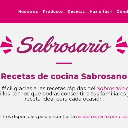
Nosotros
Producto
Recetas
Hazlo fácil
Dónd
Recetas de cocina Sabrosano
fácil gracias a las recetas rápidas del
Sabrosario 
ncillos con los que podrás consentir a tus familiare
receta ideal para cada ocasión.
 filtros disponibles para encontrar la
receta perfecta para ca