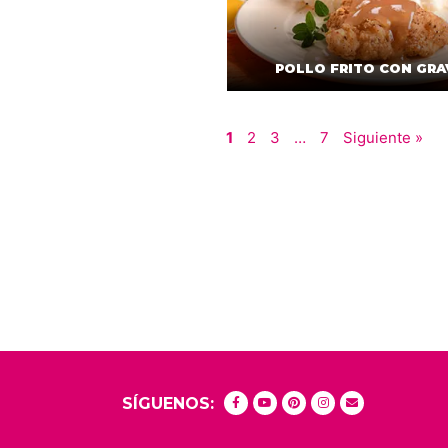
POLLO FRITO CON GRA
1
2
3
…
7
Siguiente »
SÍGUENOS: