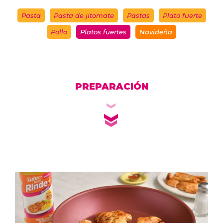
Pasta
Pasta de jitomate
Pastas
Plato fuerte
Pollo
Platos fuertes
Navideña
PREPARACIÓN