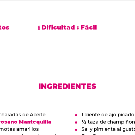
tos
Dificultad :
Fácil
INGREDIENTES
charadas de Aceite
1 diente de ajo picado
osano Mantequilla
½ taza de champiñon
motes amarillos
Sal y pimienta al gust