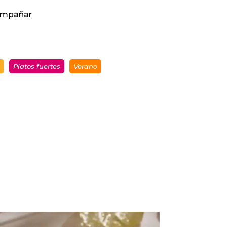
ompañar
Platos fuertes
Verano