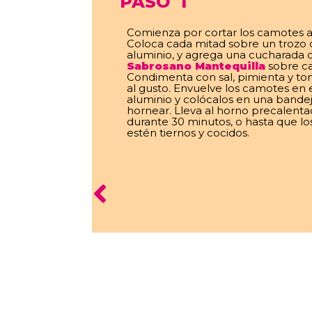
PASO
1
Comienza por cortar los camotes a 
Coloca cada mitad sobre un trozo
aluminio, y agrega una cucharada 
Sabrosano Mantequilla
sobre c
Condimenta con sal, pimienta y tom
al gusto. Envuelve los camotes en 
aluminio y colócalos en una bande
hornear. Lleva al horno precalenta
durante 30 minutos, o hasta que l
estén tiernos y cocidos.