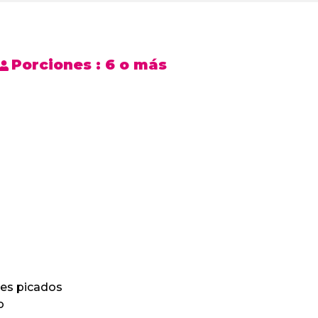
Porciones :
6 o más
es picados
o