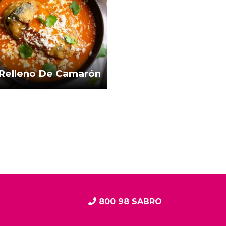
 Relleno De Camarón
800 98 SABRO