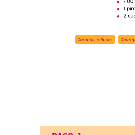
400 
1 pim
2 cu
Camotes rellenos
Champ