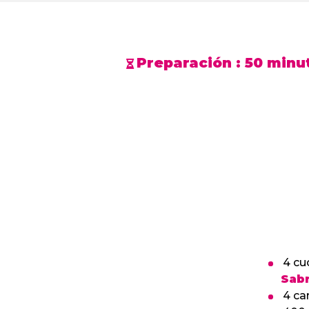
Preparación :
50 minu
4 cu
Sabr
4 ca