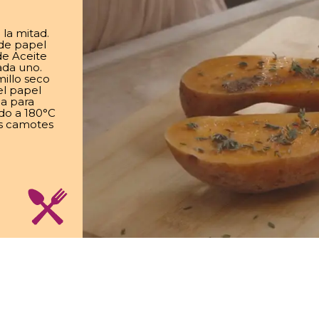
la mitad.
 de papel
de Aceite
ada uno.
illo seco
el papel
ja para
do a 180°C
os camotes