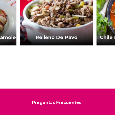
camole
Relleno De Pavo
Chile
Preguntas Frecuentes