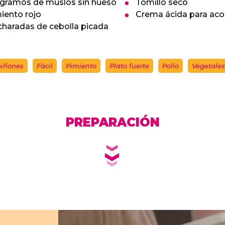
gramos de muslos sin hueso
Tomillo seco
iento rojo
Crema ácida para ac
charadas de cebolla picada
iñones
Fácil
Pimiento
Plato fuerte
Pollo
Vegetales
PREPARACIÓN