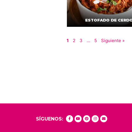
ESTOFADO DE CERD
1
2
3
…
5
Siguiente »
SÍGUENOS: