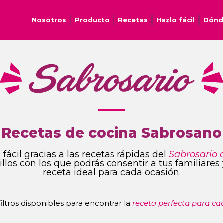
Nosotros
Producto
Recetas
Hazlo fácil
Dónd
Recetas de cocina Sabrosano
fácil gracias a las recetas rápidas del
Sabrosario 
ncillos con los que podrás consentir a tus familiare
receta ideal para cada ocasión.
 filtros disponibles para encontrar la
receta perfecta para ca