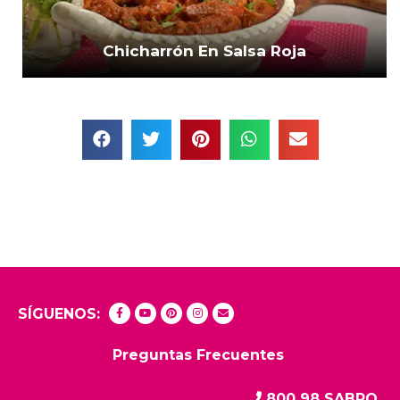
Chicharrón En Salsa Roja
SÍGUENOS:
Preguntas Frecuentes
800 98 SABRO