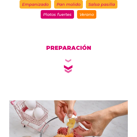
Empanizado
Pan molido
Salsa pasilla
Platos fuertes
Verano
PREPARACIÓN