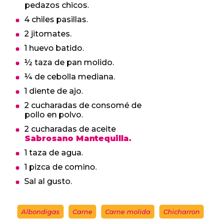
pedazos chicos.
4 chiles pasillas.
2 jitomates.
1 huevo batido.
½ taza de pan molido.
¼ de cebolla mediana.
1 diente de ajo.
2 cucharadas de consomé de
pollo en polvo.
2 cucharadas de aceite
Sabrosano Mantequilla.
1 taza de agua.
1 pizca de comino.
Sal al gusto.
Albondigas
Carne
Carne molida
Chicharron