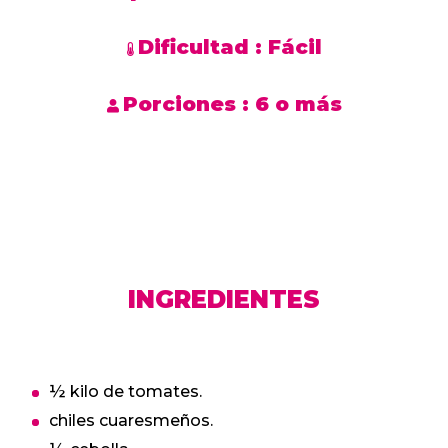
Dificultad :
Fácil
Porciones :
6 o más
INGREDIENTES
½ kilo de tomates.
chiles cuaresmeños.