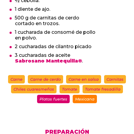
½ cebolla.
1 diente de ajo.
500 g de carnitas de cerdo
cortado en trozos.
1 cucharada de consomé de pollo
en polvo.
2 cucharadas de cilantro picado
3 cucharadas de aceite
Sabrosano Mantequilla®
.
Carne
Carne de cerdo
Carne en salsa
Carnitas
Chiles cuaresmeños
Tomate
Tomate fresadilla
Platos fuertes
Mexicana
PREPARACIÓN