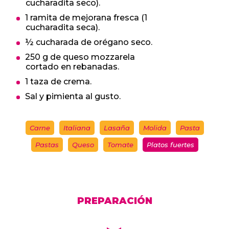
cucharadita seco).
1 ramita de mejorana fresca (1
cucharadita seca).
½ cucharada de orégano seco.
250 g de queso mozzarela
cortado en rebanadas.
1 taza de crema.
Sal y pimienta al gusto.
Carne
Italiana
Lasaña
Molida
Pasta
Pastas
Queso
Tomate
Platos fuertes
PREPARACIÓN