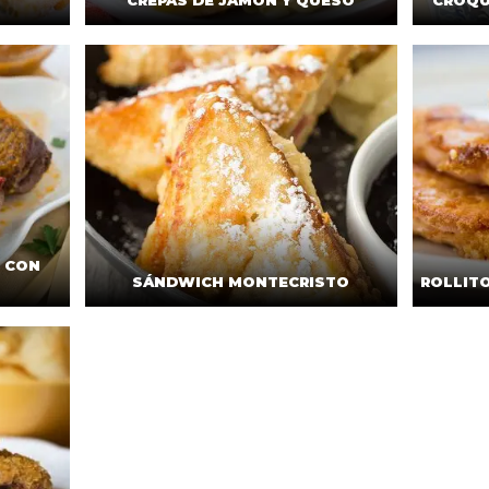
CREPAS DE JAMÓN Y QUESO
CROQU
S CON
SÁNDWICH MONTECRISTO
ROLLIT