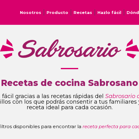
Nosotros
Producto
Recetas
Hazlo fácil
Dónd
Recetas de cocina Sabrosano
fácil gracias a las recetas rápidas del
Sabrosario 
ncillos con los que podrás consentir a tus familiare
receta ideal para cada ocasión.
 filtros disponibles para encontrar la
receta perfecta para ca