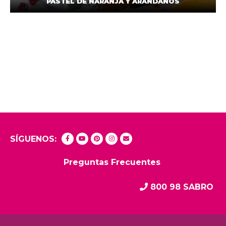
PASTEL DE NARANJA Y ARANDANOS
SÍGUENOS:
Preguntas Frecuentes
800 98 SABRO