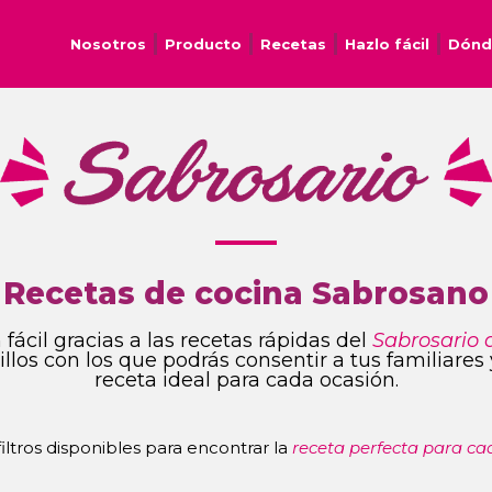
Nosotros
Producto
Recetas
Hazlo fácil
Dónd
Recetas de cocina Sabrosano
fácil gracias a las recetas rápidas del
Sabrosario 
ncillos con los que podrás consentir a tus familiare
receta ideal para cada ocasión.
 filtros disponibles para encontrar la
receta perfecta para ca