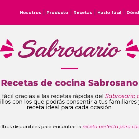
Nosotros
Producto
Recetas
Hazlo fácil
Dónd
Recetas de cocina Sabrosano
fácil gracias a las recetas rápidas del
Sabrosario 
ncillos con los que podrás consentir a tus familiare
receta ideal para cada ocasión.
 filtros disponibles para encontrar la
receta perfecta para ca