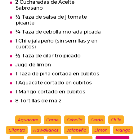
2 Cucharadas de Aceite
Sabrosano
½ Taza de salsa de jitomate
picante
¼ Taza de cebolla morada picada
1 Chile jalapeño (sin semillas y en
cubitos)
½ Taza de cilantro picado
Jugo de limón
1 Taza de piña cortada en cubitos
1 Aguacate cortado en cubitos
1 Mango cortado en cubitos
8 Tortillas de maíz
Aguacate
Carne
Cebolla
Cerdo
Chile
Cilantro
Hawaiianos
Jalapeño
Limon
Mango