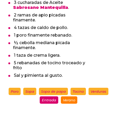
3 cucharadas de Aceite
Sabrosano Mantequilla
.
2 ramas de apio picadas
finamente.
4 tazas de caldo de pollo.
1 poro finamente rebanado.
½ cebolla mediana picada
finamente.
1 taza de crema ligera.
5 rebanadas de tocino troceado y
frito
Sal y pimienta al gusto.
Poro
Sopa
Sopa de papa
Tocino
Verduras
Entrada
Verano