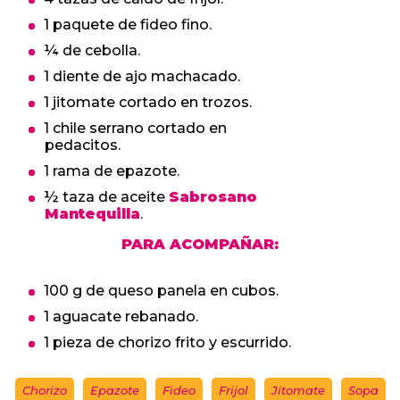
1 paquete de fideo fino.
¼ de cebolla.
1 diente de ajo machacado.
1 jitomate cortado en trozos.
1 chile serrano cortado en
pedacitos.
1 rama de epazote.
½ taza de aceite
Sabrosano
Mantequilla
.
PARA ACOMPAÑAR:
100 g de queso panela en cubos.
1 aguacate rebanado.
1 pieza de chorizo frito y escurrido.
Chorizo
Epazote
Fideo
Frijol
Jitomate
Sopa