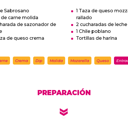
te Sabrosano
1 Taza de queso mozza
 de carne molida
rallado
charada de sazonador de
2 cucharadas de leche
e
1 Chile poblano
za de queso crema
Tortillas de harina
arne
Crema
Dip
Molida
Mozarella
Queso
Entra
PREPARACIÓN