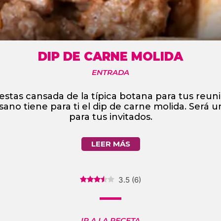
DIP DE CARNE MOLIDA
ENTRADA
 estas cansada de la típica botana para tus reun
ano tiene para ti el dip de carne molida. Será u
para tus invitados.
LEER MÁS
3.5
(
6
)
IR A LA RECETA