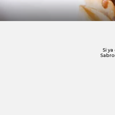
Si ya
Sabros