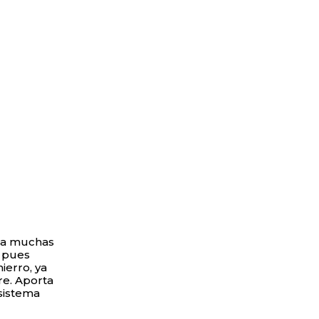
rta muchas
, pues
ierro, ya
re. Aporta
sistema