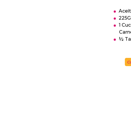
Acei
225G
1 Cu
Carn
½ Ta
C