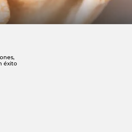
iones,
n éxito