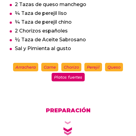
2 Tazas de queso manchego
¼ Taza de perejil liso
¼ Taza de perejil chino
2 Chorizos españoles
½ Taza de Aceite Sabrosano
Sal y Pimienta al gusto
Arrachera
Carne
Chorizo
Perejil
Queso
Platos fuertes
PREPARACIÓN