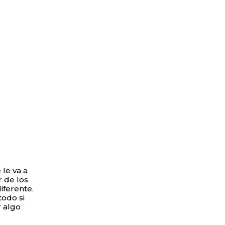
le va a
r de los
iferente.
todo si
r algo