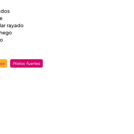
ados
e
dar rayado
chego
ko
so
Platos fuertes