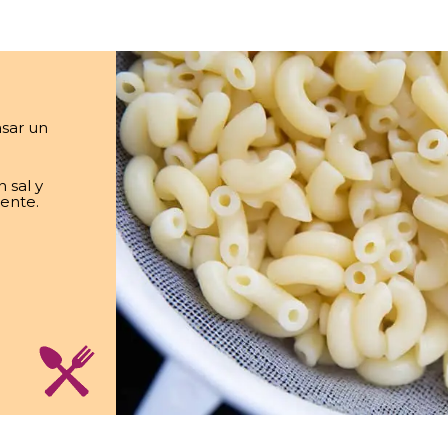
asar un
 sal y
dente.