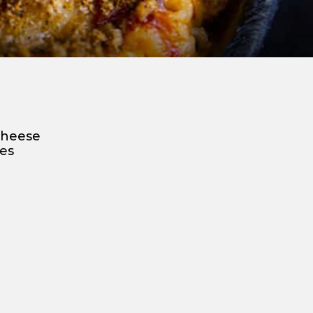
cheese
les