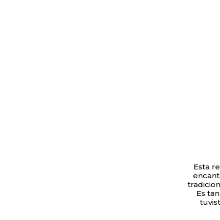
Esta r
encanta
tradicio
Es tan
tuvis