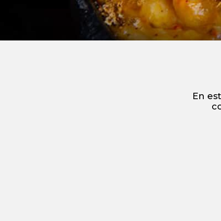
En es
co