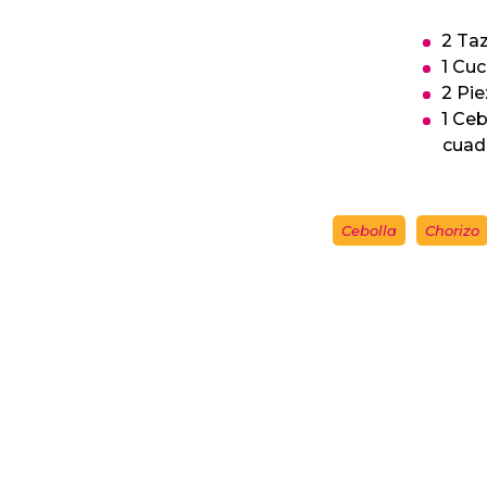
2 Ta
1 Cu
2 Pie
1 Ce
cuad
Cebolla
Chorizo