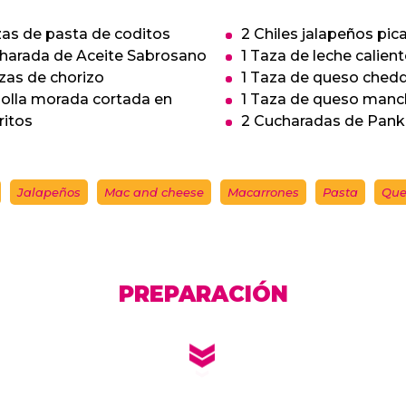
zas de pasta de coditos
2 Chiles jalapeños pic
charada de Aceite Sabrosano
1 Taza de leche calient
zas de chorizo
1 Taza de queso ched
bolla morada cortada en
1 Taza de queso man
ritos
2 Cucharadas de Pan
Jalapeños
Mac and cheese
Macarrones
Pasta
Que
PREPARACIÓN