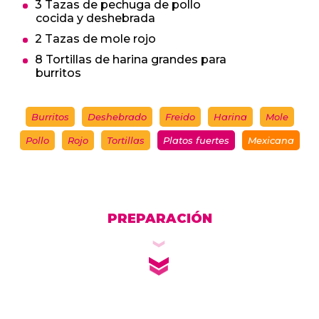
3 Tazas de pechuga de pollo
cocida y deshebrada
2 Tazas de mole rojo
8 Tortillas de harina grandes para
burritos
Burritos
Deshebrado
Freido
Harina
Mole
Pollo
Rojo
Tortillas
Platos fuertes
Mexicana
PREPARACIÓN