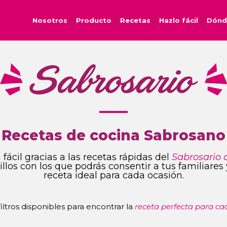
Nosotros
Producto
Recetas
Hazlo fácil
Dónd
Recetas de cocina Sabrosano
fácil gracias a las recetas rápidas del
Sabrosario 
ncillos con los que podrás consentir a tus familiare
receta ideal para cada ocasión.
 filtros disponibles para encontrar la
receta perfecta para ca