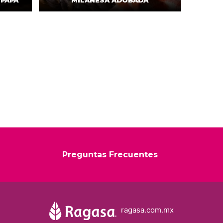
 PAPA
MILANESA ADOBADA
Preguntas Frecuentes
ragasa.com.mx