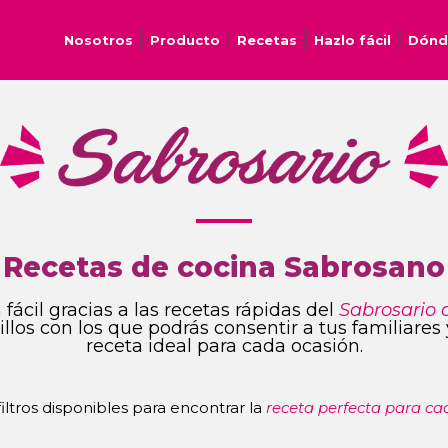
Nosotros
Producto
Recetas
Hazlo fácil
Dónd
Recetas de cocina Sabrosano
fácil gracias a las recetas rápidas del
Sabrosario 
ncillos con los que podrás consentir a tus familiare
receta ideal para cada ocasión.
 filtros disponibles para encontrar la
receta perfecta para ca