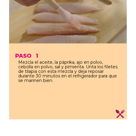
PASO
1
Mezcla el aceite, la páprika, ajo en polvo,
cebolla en polvo, sal y pimienta. Unta los filetes
de tilapia con esta mezcla y deja reposar
durante 30 minutos en el refrigerador para que
se marinen bien.