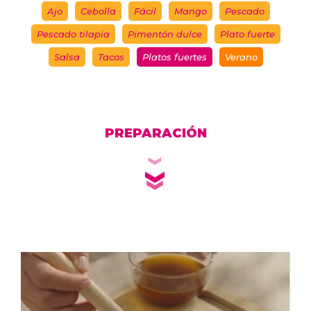
Ajo
Cebolla
Fácil
Mango
Pescado
Pescado tilapia
Pimentón dulce
Plato fuerte
Salsa
Tacos
Platos fuertes
Verano
PREPARACIÓN