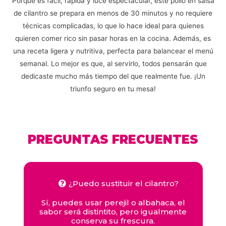
Porque es fácil, rápida y luce espectacular, este pollo en salsa
de cilantro se prepara en menos de 30 minutos y no requiere
técnicas complicadas, lo que lo hace ideal para quienes
quieren comer rico sin pasar horas en la cocina. Además, es
una receta ligera y nutritiva, perfecta para balancear el menú
semanal. Lo mejor es que, al servirlo, todos pensarán que
dedicaste mucho más tiempo del que realmente fue. ¡Un
triunfo seguro en tu mesa!
PREGUNTAS FRECUENTES
¿Puedo sustituir el cilantro?
Sí, puedes usar perejil o albahaca, el
sabor será distintito, pero igualmente
conserva su frescura.