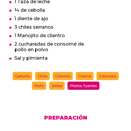
1 Taza de leche
¼ de cebolla
1 diente de ajo
3 chiles serranos
1 Manojito de cilantro
2 cucharadas de consomé de
pollo en polvo
Sal y pimienta
Cebolla
Chile
Cilantro
Crema
Cremosa
Pollo
Salsa
Platos fuertes
PREPARACIÓN