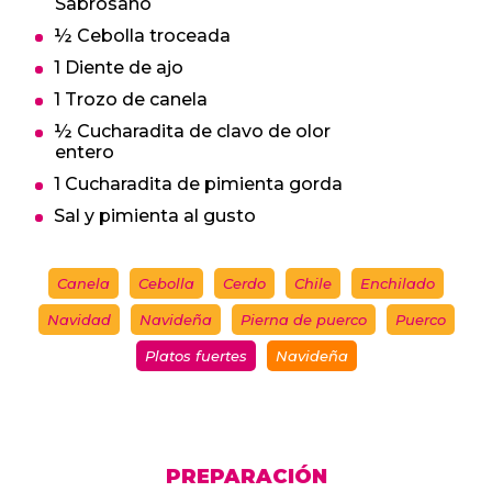
Sabrosano
½ Cebolla troceada
1 Diente de ajo
1 Trozo de canela
½ Cucharadita de clavo de olor
entero
1 Cucharadita de pimienta gorda
Sal y pimienta al gusto
Canela
Cebolla
Cerdo
Chile
Enchilado
Navidad
Navideña
Pierna de puerco
Puerco
Platos fuertes
Navideña
PREPARACIÓN