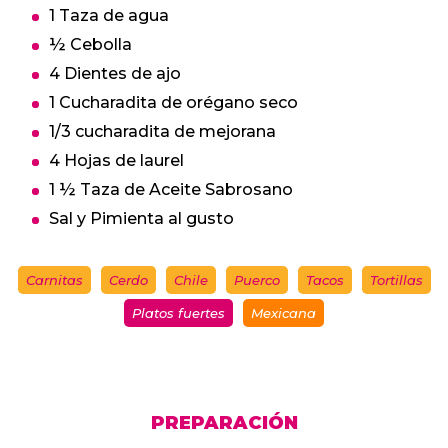
1 Taza de agua
½ Cebolla
4 Dientes de ajo
1 Cucharadita de orégano seco
1/3 cucharadita de mejorana
4 Hojas de laurel
1 ½ Taza de Aceite Sabrosano
Sal y Pimienta al gusto
Carnitas
Cerdo
Chile
Puerco
Tacos
Tortillas
Platos fuertes
Mexicana
PREPARACIÓN