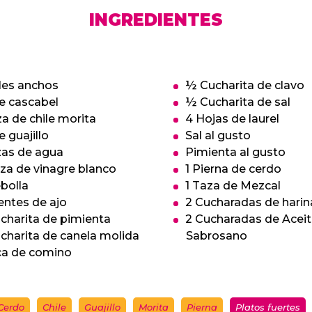
INGREDIENTES
les anchos
½ Cucharita de clavo
le cascabel
½ Cucharita de sal
za de chile morita
4 Hojas de laurel
e guajillo
Sal al gusto
zas de agua
Pimienta al gusto
za de vinagre blanco
1 Pierna de cerdo
bolla
1 Taza de Mezcal
entes de ajo
2 Cucharadas de harin
charita de pimienta
2 Cucharadas de Acei
charita de canela molida
Sabrosano
zca de comino
Cerdo
Chile
Guajillo
Morita
Pierna
Platos fuertes