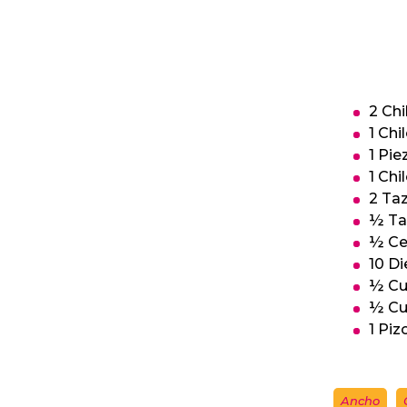
2 Chi
1 Chi
1 Pie
1 Chil
2 Ta
½ Ta
½ Ce
10 Di
½ Cu
½ Cu
1 Pi
Ancho