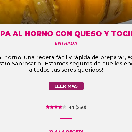
PA AL HORNO CON QUESO Y TOC
ENTRADA
l horno: una receta fácil y rápida de preparar, e
tro Sabrosario. ¡Estamos seguros de que les e
a todos tus seres queridos!
LEER MÁS
4.1
(
250
)
IR A LA RECETA