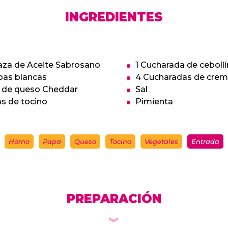
INGREDIENTES
Taza de Aceite Sabrosano
1 Cucharada de ceboll
pas blancas
4 Cucharadas de crem
g de queso Cheddar
Sal
as de tocino
Pimienta
Horno
Papa
Queso
Tocino
Vegetales
Entrada
PREPARACIÓN