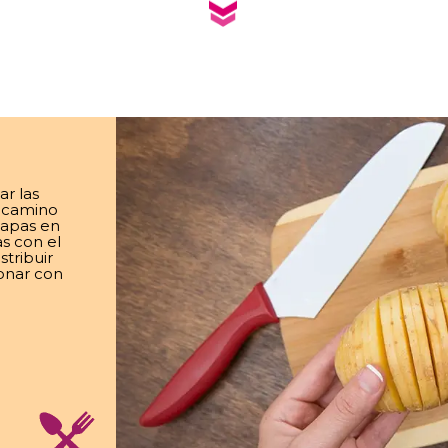
ar las
l camino
 papas en
as con el
tribuir
zonar con