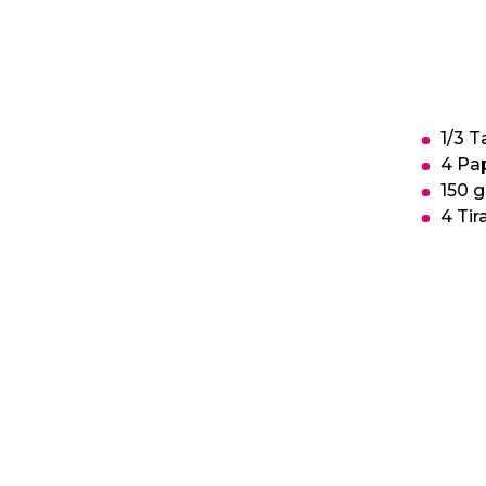
1/3 
4 Pa
150 
4 Tir