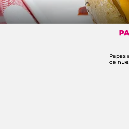
PA
Papas a
de nues