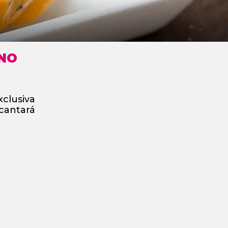
INO
xclusiva
ncantará