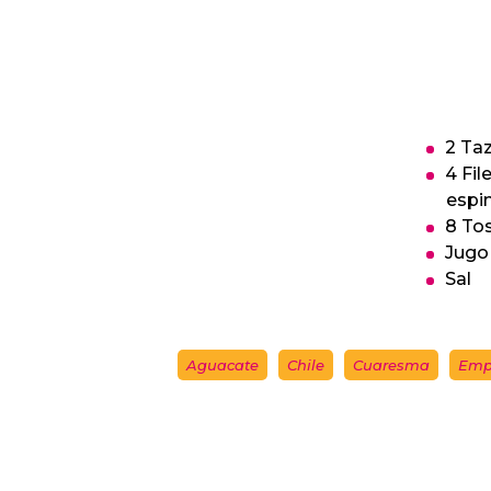
2 Ta
4 Fil
espi
8 Tos
Jugo
Sal
Aguacate
Chile
Cuaresma
Emp