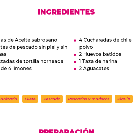
INGREDIENTES
zas de Aceite sabrosano
4 Cucharadas de chile 
etes de pescado sin piel y sin
polvo
nas
2 Huevos batidos
tadas de tortilla horneada
1 Taza de harina
 de 4 limones
2 Aguacates
anizado
Filete
Pescado
Pescados y mariscos
Piquin
PREPARACIÓN