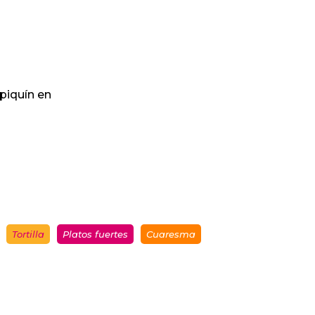
piquín en
Tortilla
Platos fuertes
Cuaresma