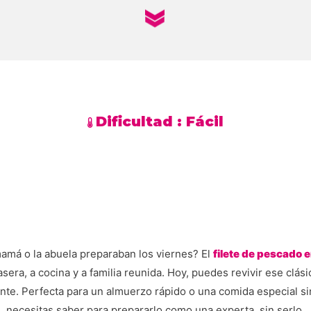
Dificultad :
Fácil
mamá o la abuela preparaban los viernes? El
filete de pescado
sera, a cocina y a familia reunida. Hoy, puedes revivir ese clásic
iente. Perfecta para un almuerzo rápido o una comida especial si
necesitas saber para prepararlo como una experta, sin serlo.