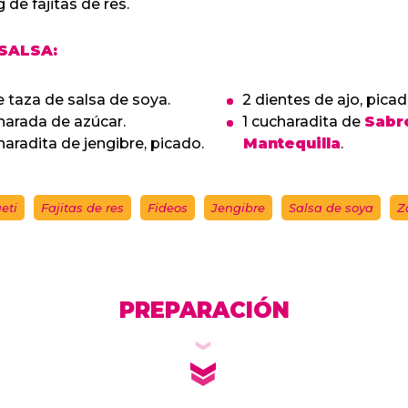
 de fajitas de res.
SALSA:
e taza de salsa de soya.
2 dientes de ajo, picad
harada de azúcar.
1 cucharadita de
Sabr
haradita de jengibre, picado.
Mantequilla
.
eti
Fajitas de res
Fideos
Jengibre
Salsa de soya
Z
PREPARACIÓN