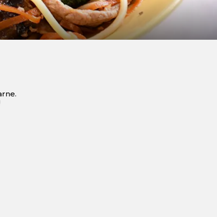
arne.
!