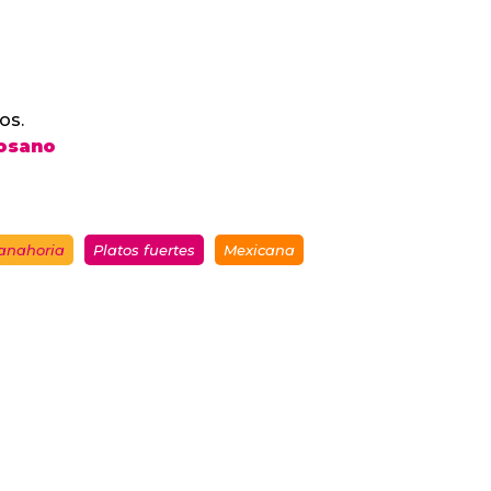
os.
osano
anahoria
Platos fuertes
Mexicana