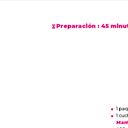
Preparación :
45 minu
1 paq
1 cu
Mant