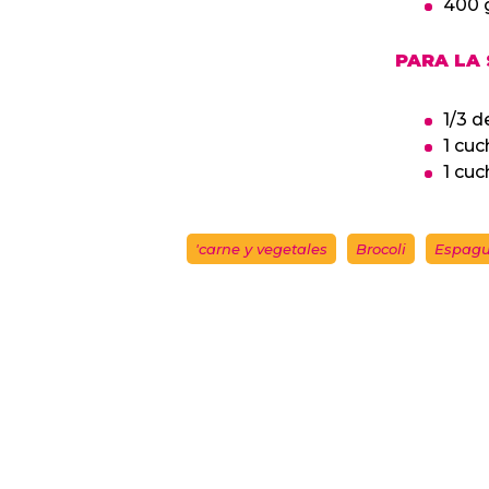
400 g
PARA LA 
1/3 d
1 cuc
1 cuc
'carne y vegetales
Brocoli
Espagu