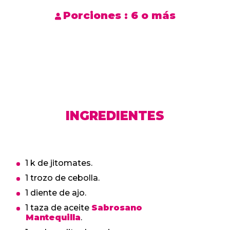
Porciones :
6 o más
INGREDIENTES
1 k de jitomates.
1 trozo de cebolla.
1 diente de ajo.
1 taza de aceite
Sabrosano
Mantequilla
.