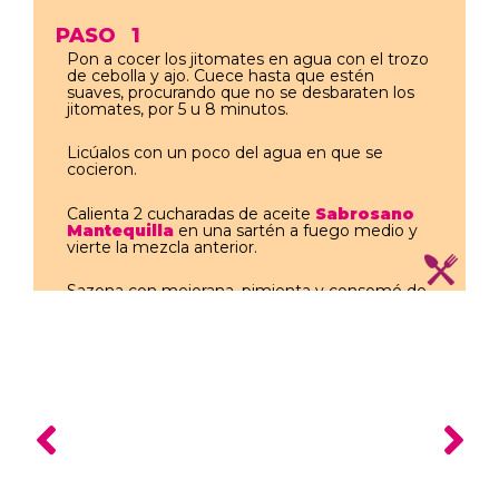
PASO
1
Pon a cocer los jitomates en agua con el trozo
de cebolla y ajo. Cuece hasta que estén
suaves, procurando que no se desbaraten los
jitomates, por 5 u 8 minutos.
Licúalos con un poco del agua en que se
cocieron.
Calienta 2 cucharadas de aceite
Sabrosano
Mantequilla
en una sartén a fuego medio y
vierte la mezcla anterior.
Sazona con mejorana, pimienta y consomé de
pollo en polvo.
Deja que hierva y reduce la flama a los más
bajo.