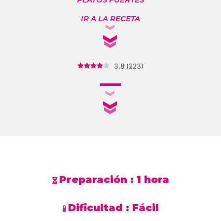
IR A LA RECETA
3.8
(
223
)
Preparación :
1 hora
Dificultad :
Fácil