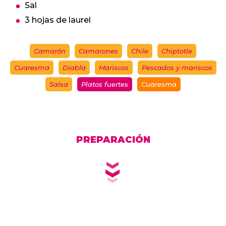
Sal
3 hojas de laurel
Camarón
Camarones
Chile
Chiptotle
Cuaresma
Diabla
Mariscos
Pescados y mariscos
Salsa
Platos fuertes
Cuaresma
PREPARACIÓN