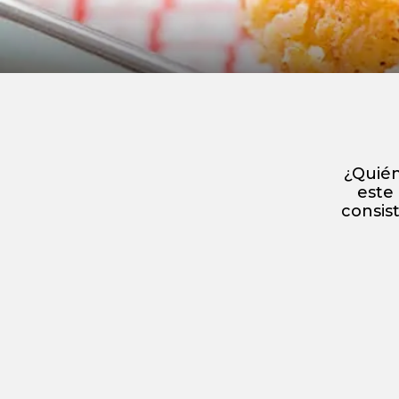
¿Quién
este 
consis