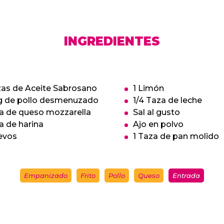
INGREDIENTES
zas de Aceite Sabrosano
1 Limón
g de pollo desmenuzado
1/4 Taza de leche
za de queso mozzarella
Sal al gusto
a de harina
Ajo en polvo
evos
1 Taza de pan molido
Empanizado
Frito
Pollo
Queso
Entrada