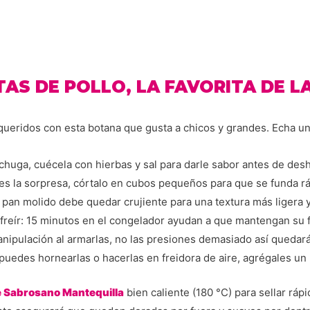
TAS DE POLLO, LA FAVORITA DE L
queridos con esta botana que gusta a chicos y grandes. Echa u
chuga, cuécela con hierbas y sal para darle sabor antes de deshe
es la sorpresa, córtalo en cubos pequeños para que se funda ráp
l pan molido debe quedar crujiente para una textura más ligera 
freír: 15 minutos en el congelador ayudan a que mantengan su f
nipulación al armarlas, no las presiones demasiado así quedará
 puedes hornearlas o hacerlas en freidora de aire, agrégales un
e Sabrosano Mantequilla
bien caliente (180 °C) para sellar rápi