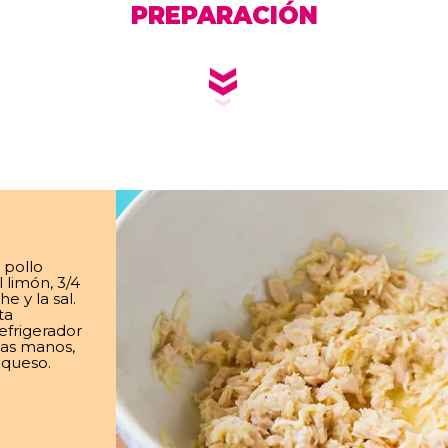
PREPARACIÓN
 pollo
 limón, 3/4
e y la sal.
ta
efrigerador
las manos,
 queso.