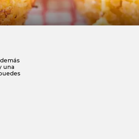
 además
 y una
 puedes