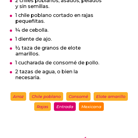
2 chiles poblanos, asados, pelados
y sin semillas.
1 chile poblano cortado en rajas
pequeñitas.
¼ de cebolla.
1 diente de ajo.
½ taza de granos de elote
amarillos.
1 cucharada de consomé de pollo.
2 tazas de agua, o bien la
necesaria.
Arroz
Chile poblano
Consomé
Elote amarillo
Rajas
Entrada
Mexicana