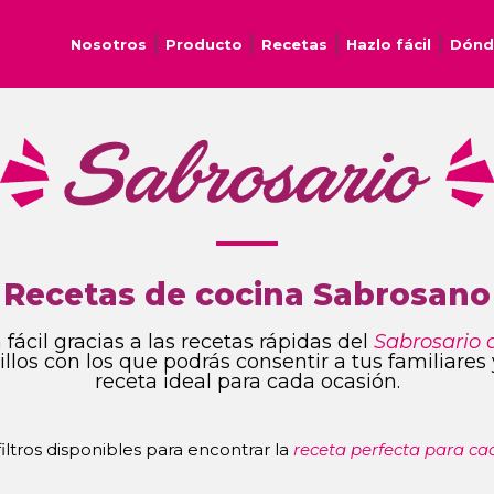
Nosotros
Producto
Recetas
Hazlo fácil
Dónd
Recetas de cocina Sabrosano
fácil gracias a las recetas rápidas del
Sabrosario 
ncillos con los que podrás consentir a tus familiare
receta ideal para cada ocasión.
 filtros disponibles para encontrar la
receta perfecta para ca