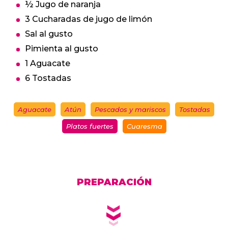
½ Jugo de naranja
3 Cucharadas de jugo de limón
Sal al gusto
Pimienta al gusto
1 Aguacate
6 Tostadas
Aguacate
Atún
Pescados y mariscos
Tostadas
Platos fuertes
Cuaresma
PREPARACIÓN