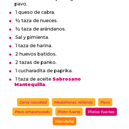
pavo.
1 queso de cabra.
½ taza de nueces.
½ taza de arándanos.
Sal y pimienta.
1 taza de harina.
2 huevos batidos.
2 tazas de panko.
1 cucharadita de paprika.
1 taza de aceite
Sabrosano
Mantequilla
.
Cena navidad
Medallones rellenos
Pavo
Pavo empanizado
Plato fuerte
Platos fuertes
Navideña