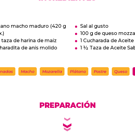
átano macho maduro (420 g
Sal al gusto
.)
100 g de queso mozzar
 taza de harina de maíz
1 Cucharada de Aceit
haradita de anís molido
1 ½ Taza de Aceite S
nadas
Macho
Mozarella
Plátano
Postre
Queso
PREPARACIÓN