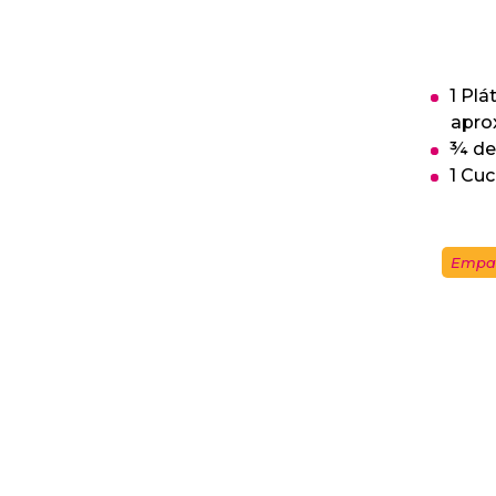
1 Pl
aprox
¾ de
1 Cuc
Empa