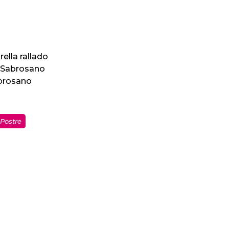
ella rallado
e Sabrosano
abrosano
Postre