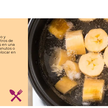
ho y
etros de
os en una
inutos o
olocar en