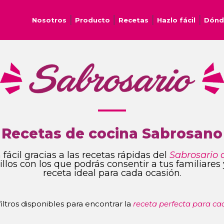
Nosotros
Producto
Recetas
Hazlo fácil
Dónd
Recetas de cocina Sabrosano
fácil gracias a las recetas rápidas del
Sabrosario 
ncillos con los que podrás consentir a tus familiare
receta ideal para cada ocasión.
 filtros disponibles para encontrar la
receta perfecta para ca