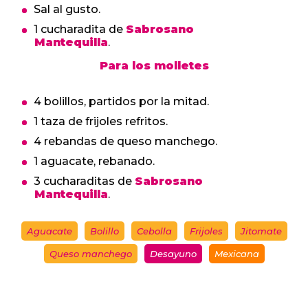
Sal al gusto.
1 cucharadita de
Sabrosano
Mantequilla
.
Para los molletes
4 bolillos, partidos por la mitad.
1 taza de frijoles refritos.
4 rebandas de queso manchego.
1 aguacate, rebanado.
3 cucharaditas de
Sabrosano
Mantequilla
.
Aguacate
Bolillo
Cebolla
Frijoles
Jitomate
Queso manchego
Desayuno
Mexicana