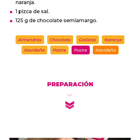
naranja.
1 pizca de sal.
125 g de chocolate semiamargo.
Almendras
Chocolate
Galletas
Naranja
Navideña
Postre
Postre
Navideña
PREPARACIÓN