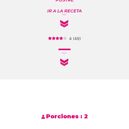
IR A LA RECETA
4
(
49
)
Porciones :
2