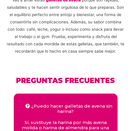
Vas a amar estas
galletas de avena
porque son rápidas,
saludables y te hacen sentir orgullosa de lo que preparas. Son
el equilibrio perfecto entre antojo y bienestar, una forma de
consentirte sin complicaciones. Además, su sabor combina
con todo: café, leche, yogur o incluso como snack para llevar
al trabajo o al gym. Prueba, experimenta y disfruta del
resultado con cada mordida de estas galletas, que también, te
recordarán que lo hecho en casa siempre sabe mejor.
PREGUNTAS FRECUENTES
¿Puedo hacer galletas de avena sin
harina?
Sí, sustituye la harina por más avena
molida o harina de almendra para una