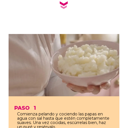
PASO
1
Comienza pelando y cociendo las papas en
agua con sal hasta que estén completamente
suaves. Una vez cocidas, escúrrelas bien, haz
un puré y resérvalo.