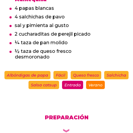
4 papas blancas
4 salchichas de pavo
sal y pimienta al gusto
2 cucharaditas de perejil picado
¼ taza de pan molido
½ taza de queso fresco
desmoronado
Albóndigas de papa
Fácil
Queso fresco
Salchicha
Salsa catsup
Entrada
Verano
PREPARACIÓN