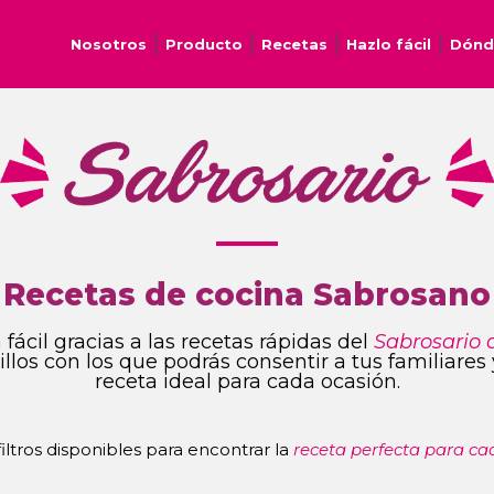
Nosotros
Producto
Recetas
Hazlo fácil
Dónd
Recetas de cocina Sabrosano
fácil gracias a las recetas rápidas del
Sabrosario 
ncillos con los que podrás consentir a tus familiare
receta ideal para cada ocasión.
 filtros disponibles para encontrar la
receta perfecta para ca