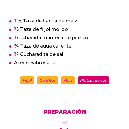
1 ½ Taza de harina de maíz
½ Taza de frijol molido
1 cucharada manteca de puerco
¾ Taza de agua caliente
¼ Cucharadita de sal
Aceite Sabrosano
Frijol
Gorditas
Maiz
Platos fuertes
PREPARACIÓN